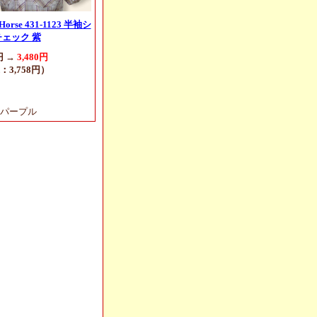
 Horse 431-1123 半袖シ
チェック 紫
円 →
3,480円
：3,758円）
パープル