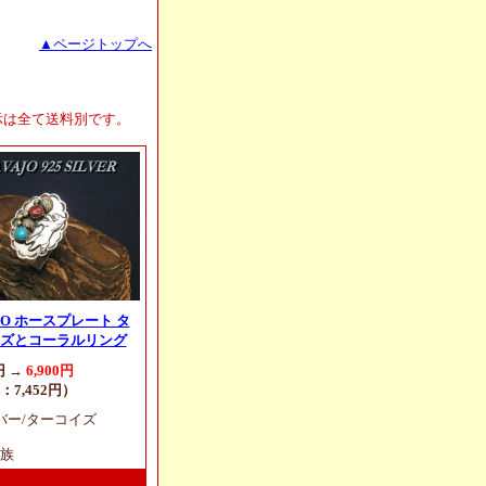
▲ページトップへ
示は全て
送料別です。
AJO ホースプレート タ
ズとコーラルリング
円 →
6,900円
：7,452円）
バー/ターコイズ
族