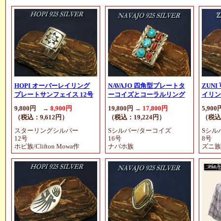
HOPI オーバーレイリング
NAVAJO 四角型プレートタ
ZUN
プレートサンフェイス 12号
ーコイズとコーラルリング
イリン
9,800円 →
8,900円
19,800円 →
17,800円
5,90
（税込：9,612円）
（税込：19,224円）
（税込
スターリングシルバー
Sシルバー/ターコイズ
Sシル
12号
16号
8号
ホピ族/Clifton Mowa作
ナバホ族
ズニ族