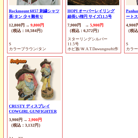
Rockmount 6857 刺繍シャツ
HOPI オーバーレイリング
Panh
茶/タン 少々難有り
細長い楕円 サイズ11.5号
ートス
12,800円 →
9,800円
7,900円 →
5,900円
4,900
（税込：10,584円）
（税込：6,372円）
（税込
スターリングシルバー
S
11.5号
S
カラーブラウン/タン
ホピ族/Ｗ.A.T.Dawungnufti作
カラー
CRUSTY ディスプレイ
COWGIRL GUNFIGHTER
3,900円 →
2,900円
（税込：3,132円）