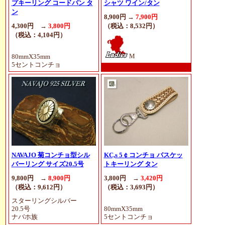
プキーリング コードバン タ
シャツ ワイン/タン
ン
8,900円 →
7,900円
4,300円 →
3,800円
（税込：8,532円）
（税込：4,104円）
M
80mmX35mm
5セントコンチョ
NAVAJO 菊コンチョ型シル
KC,s 5￠コンチョ バスケッ
バーリング サイズ20.5号
トキーリング タン
9,800円 →
8,900円
3,800円 →
3,420円
（税込：9,612円）
（税込：3,693円）
スターリングシルバー
20.5号
80mmX35mm
ナバホ族
5セントコンチョ