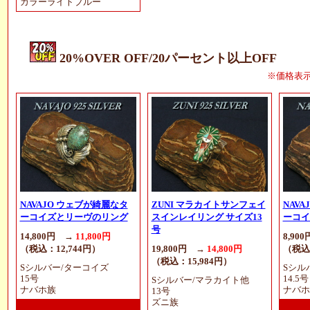
カラーライトブルー
20%OVER OFF/20パーセント以上OFF
※価格表
NAVAJO ウェブが綺麗なタ
ZUNI マラカイトサンフェイ
NAV
ーコイズとリーヴのリング
スインレイリング サイズ13
ーコイ
号
14,800円 →
11,800円
8,900
（税込：12,744円）
19,800円 →
14,800円
（税込
（税込：15,984円）
Sシルバー/ターコイズ
Sシル
15号
14.5号
Sシルバー/マラカイト他
ナバホ族
ナバホ
13号
ズニ族