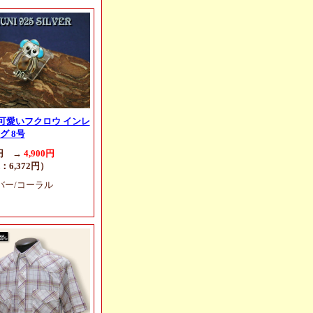
I 可愛いフクロウ インレ
グ 8号
0円 →
4,900円
：6,372円）
バー/コーラル