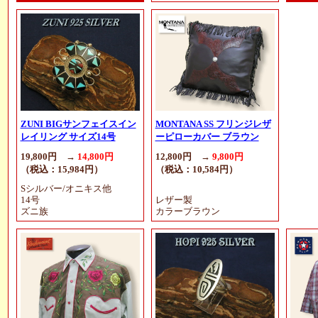
ZUNI BIGサンフェイスイン
MONTANA SS フリンジレザ
レイリング サイズ14号
ーピローカバー ブラウン
19,800円 →
14,800円
12,800円 →
9,800円
（税込：15,984円）
（税込：10,584円）
Sシルバー/オニキス他
14号
レザー製
ズニ族
カラーブラウン