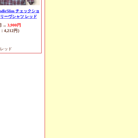
andleSlim チェックショ
リーヴシャツ レッド
円 →
3,900円
：4,212円）
レッド