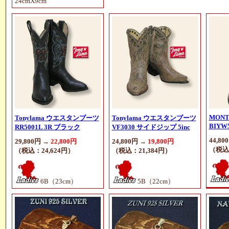
24cmX9cm
MONT
Tonylama ウエスタンブーツ
Tonylama ウエスタンブーツ
BIYW
RR5001L 3R ブラック
VF3030 サイドジップ 5inc
44,80
29,800円 →
22,800円
24,800円 →
19,800円
（税込：
（税込：24,624円）
（税込：21,384円）
6B（23cm）
5B（22cm）