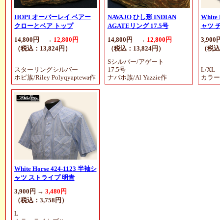
HOPI オーバーレイ ベアー
NAVAJO ひし形 INDIAN
White
クローとベア トップ
AGATEリング 17.5号
ャツ 
14,800円 →
12,800円
14,800円 →
12,800円
3,900
（税込：13,824円）
（税込：13,824円）
（税込
Sシルバー/アゲート
スターリングシルバー
17.5号
L/XL
ホピ族/Riley Polyqyaptewa作
ナバホ族/Al Yazzie作
カラー
White Horse 424-1123 半袖シ
ャツ ストライプ 明青
3,900円 →
3,480円
（税込：3,758円）
L