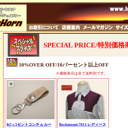
SPECIAL PRICE/特別価
10%OVER OFF/10パーセント以上OFF
※価格表示は全て
送料別です。
KC,s 5セントコンチョ ルー
Rockmount 7813 レディース