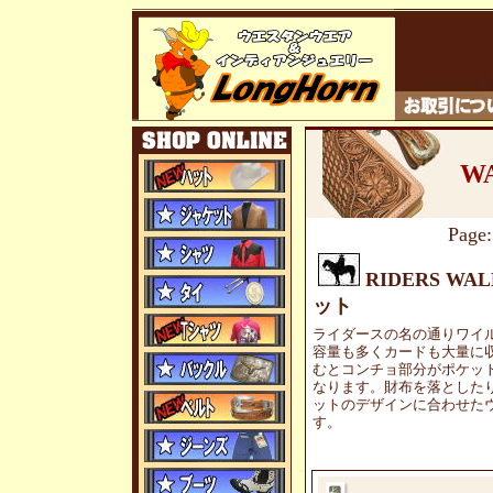
W
Pag
RIDERS W
ット
ライダースの名の通りワイ
容量も多くカードも大量に
むとコンチョ部分がポケッ
なります。財布を落とした
ットのデザインに合わせた
す。