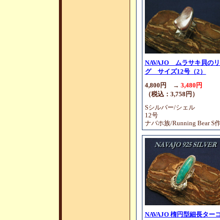
NAVAJO ムラサキ貝の
グ サイズ12号（2）
4,800円 →
3,480円
（税込：3,758円）
Sシルバー/シェル
12号
ナバホ族/Running Bear S
NAVAJO 楕円型細長ター