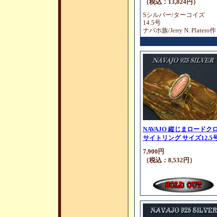
（税込：13,824円）
Sシルバー/ターコイズ
14.5号
ナバホ族/Jerry N. Platero作
NAVAJO 縦じまロードク
サイトリング サイズ12.5
7,900円
（税込：8,532円）