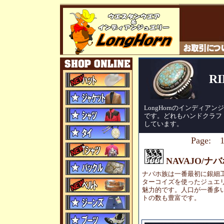
R
LongHornのインディ
です。どれもハンドクラフ
しています。
Page:
NAVAJO/ナ
ナバホ族は一番最初に銀細
ターコイズを使ったジュエ
魅力的です。人口が一番多
トの数も豊富です。