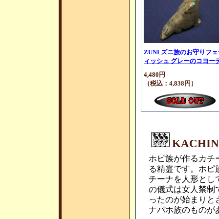
ZUNI ズニ族のお守りフェ
ィッシュ グレーのコヨー
4,480円
（税込：4,838円）
KACHI
ホピ族が作るカチ
る精霊です。ホピ族
チーナを人形として
の儀式は女人禁制
ったのが始まりと
ナバホ族のものが