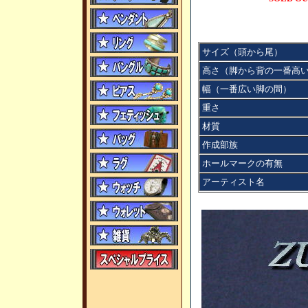
サイズ（頭から尾）
高さ（脚から背の一番高
幅（一番広い脚の間）
重さ
材質
作成部族
ホールマークの有無
アーティスト名