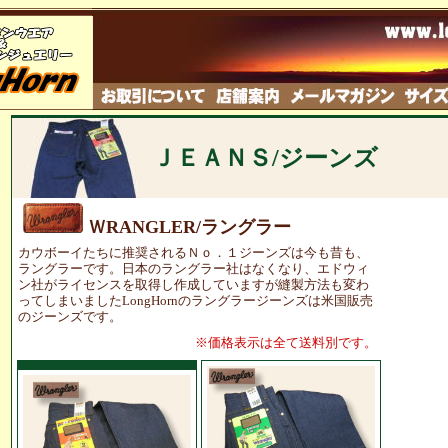
ＪＥＡＮＳ/ジーンズ
ＷRANGLER/ラングラー
カウボーイたちに推奨されるＮｏ．１ジーンズは今も昔も、
ラングラーです。日本のラングラー社はなくなり、エドウィ
ン社がライセンスを取得し作成していますが縫製方法も変わ
ってしまいましたLongHornのラングラージーンズは米国販売
のジーンズです。
※価格表示は全て
送料別です。