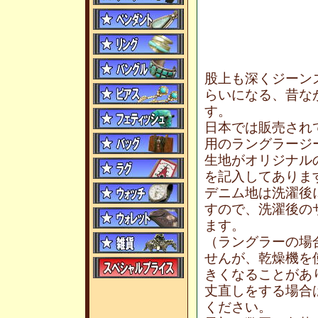
股上も深くジーン
らいになる、昔な
す。
日本では販売され
用のラングラージ
生地がオリジナル
を記入してありま
デニム地は洗濯後
すので、洗濯後の
ます。
（ラングラーの場
せんが、乾燥機を
きくなることがあ
丈直しをする場合
ください。