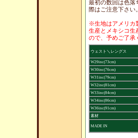
最初の数回は色落
際はご注意下さい
※生地はアメリカ
生産とメキシコ生
ので、予めご了承
ウェスト＼レングス
W29inc(73cm)
W30inc(76cm)
W31inc(79cm)
W32inc(81cm)
W33inc(84cm)
W34inc(86cm)
W36inc(91cm)
素材
MADE IN