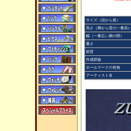
サイズ（頭から尾）
高さ（脚から背の一番高
幅（一番広い脚の間）
重さ
材質
作成部族
ホールマークの有無
アーティスト名