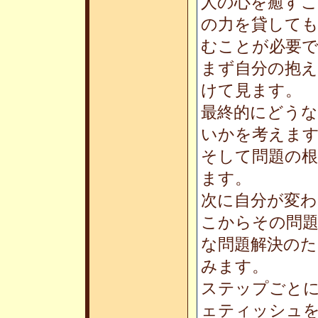
人の心を癒す
の力を貸して
むことが必要
まず自分の抱
けて見ます。
最終的にどう
いかを考えま
そして問題の
ます。
次に自分が変
こからその問
な問題解決の
みます。
ステップごと
ェティッシュ