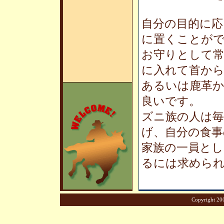
自分の目的に応
に置くことが
お守りとして
に入れて首か
あるいは鹿革
良いです。
ズニ族の人は
げ、自分の食事
家族の一員と
るには求めら
Copyright 200