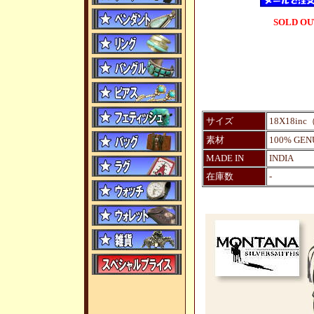
SOLD OU
サイズ
18X18inc
素材
100% GEN
MADE IN
INDIA
在庫数
-