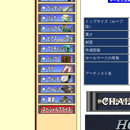
トップサイズ（ループ
除）
重さ
材質
作成部族
ホールマークの有無
アーティスト名