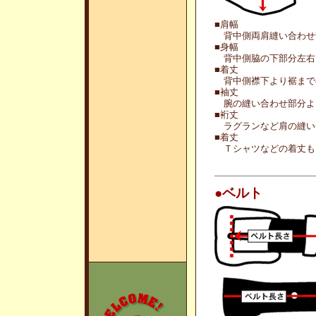
■肩幅
背中側両肩縫い合わせ
■身幅
背中側脇の下部分左右
■着丈
背中側襟下より裾まで
■袖丈
腕の縫い合わせ部分よ
■裄丈
ラグランなど肩の縫い
■着丈
Ｔシャツなどの着丈も
●ベルト