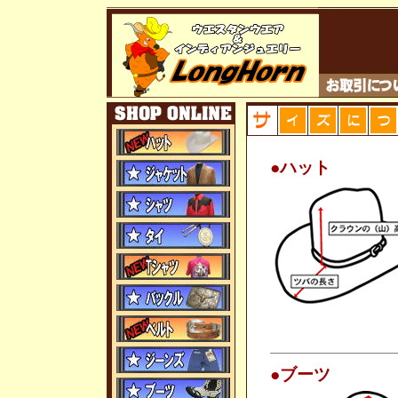
●ハット
●ブーツ