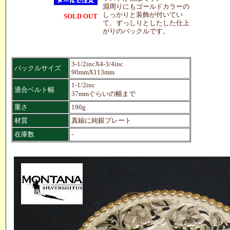
淵周りにもゴールドカラーの
しっかりと装飾が付いてい
SOLD OUT
て、ずっしりとしたした仕上
がりのバックルです。
3-1/2incX4-3/4inc
バックルサイズ
90mmX113mm
1-1/2inc
適合ベルト幅
37mmぐらいの幅まで
重さ
190g
材質
真鍮に純銀プレート
在庫数
-