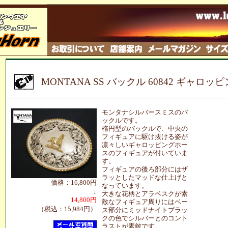
MONTANA SS バックル 60842 ギャロ
モンタナシルバースミスのバ
ックルです。
楕円型のバックルで、中央の
フィギュアに駆け抜ける姿が
凛々しいギャロッピングホー
スのフィギュアが付いていま
す。
フィギュアの後ろ部分にはザ
ラッとしたマッドな仕上げと
価格：16,800円
なっています。
↓
大きな花柄とアラベスクが素
14,800円
敵なフィギュア周りにはベー
（税込：15,984円）
ス部分にミッドナイトブラッ
クの色でシルバーとのコント
ラストが素敵です。