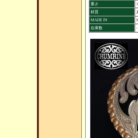
重さ
材質
MADE IN
在庫数
-