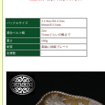
3-1/4incX4-1/2inc
バックルサイズ
84mmX111mm
2inc
適合ベルト幅
51mmぐらいの幅まで
重さ
160g
材質
真鍮に純銀プレート
在庫数
-