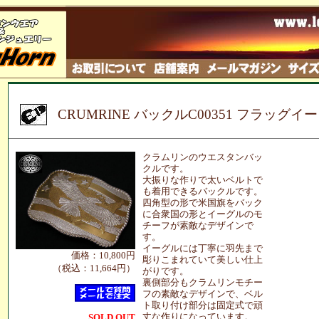
CRUMRINE バックルC00351 フラッグイ
クラムリンのウエスタンバッ
クルです。
大振りな作りで太いベルトで
も着用できるバックルです。
四角型の形で米国旗をバック
に合衆国の形とイーグルのモ
チーフが素敵なデザインで
す。
イーグルには丁寧に羽先まで
価格：10,800円
彫りこまれていて美しい仕上
（税込：11,664円）
がりです。
裏側部分もクラムリンモチー
フの素敵なデザインで、ベル
ト取り付け部分は固定式で頑
丈な作りになっています。
SOLD OUT