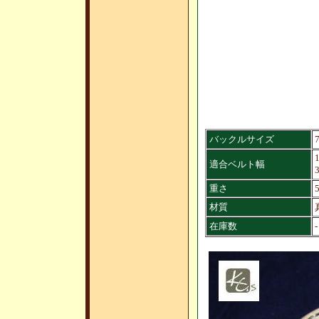
バックルサイズ
1
適合ベルト幅
重さ
材質
在庫数
-