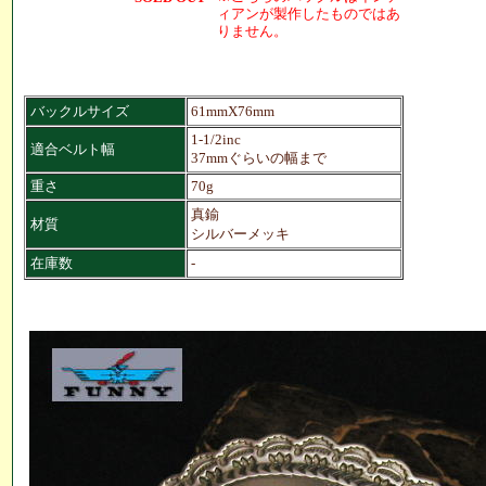
ィアンが製作したものではあ
りません。
バックルサイズ
61mmX76mm
1-1/2inc
適合ベルト幅
37mmぐらいの幅まで
重さ
70g
真鍮
材質
シルバーメッキ
在庫数
-