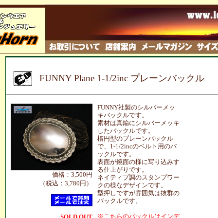
FUNNY Plane 1-1/2inc プレーンバックル
FUNNY社製のシルバーメッ
キバックルです。
素材は真鍮にシルバーメッキ
したバックルです。
楕円型のプレーンバックル
で、1-1/2incのベルト用のバ
ックルです。
表面が鏡面の様に写り込みす
る仕上がりです。
価格：3,500円
ネイティブ調のスタンプワー
（税込：3,780円）
クの様なデザインです。
型押しですが雰囲気は抜群の
バックルです。
※こちらのバックルはインデ
SOLD OUT