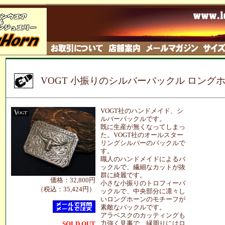
VOGT 小振りのシルバーバックル ロング
VOGT社のハンドメイド、シ
ルバーバックルです。
既に生産が無くなってしまっ
た。VOGT社のオールスター
リングシルバーのバックルで
す。
職人のハンドメイドによるバ
ックルで、繊細なカットが抜
群に綺麗です。
価格：32,800円
小さな小振りのトロフィーバ
（税込：35,424円）
ックルで、中央部分に凛々し
いロングホーンのモチーフが
素敵なバックルです。
アラベスクのカッティングも
力強く見事で、縁周りにはロ
SOLD OUT