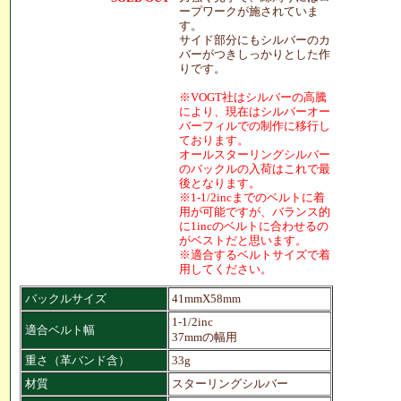
ープワークが施されていま
す。
サイド部分にもシルバーのカ
バーがつきしっかりとした作
りです。
※VOGT社はシルバーの高騰
により、現在はシルバーオー
バーフィルでの制作に移行し
ております。
オールスターリングシルバー
のバックルの入荷はこれで最
後となります。
※1-1/2incまでのベルトに着
用が可能ですが、バランス的
に1incのベルトに合わせるの
がベストだと思います。
※適合するベルトサイズで着
用してください。
バックルサイズ
41mmX58mm
1-1/2inc
適合ベルト幅
37mmの幅用
重さ（革バンド含）
33g
材質
スターリングシルバー