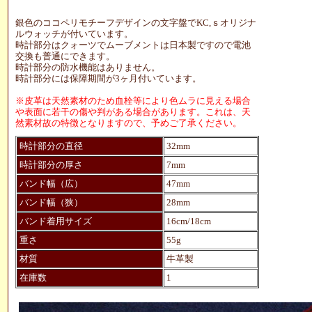
銀色のココペリモチーフデザインの文字盤でKC,ｓオリジナ
ルウォッチが付いています。
時計部分はクォーツでムーブメントは日本製ですので電池
交換も普通にできます。
時計部分の防水機能はありません。
時計部分には保障期間が3ヶ月付いています。
※皮革は天然素材のため血栓等により色ムラに見える場合
や表面に若干の傷や判がある場合があります。これは、天
然素材故の特徴となりますので、予めご了承ください。
時計部分の直径
32mm
時計部分の厚さ
7mm
バンド幅（広）
47mm
バンド幅（狭）
28mm
バンド着用サイズ
16cm/18cm
重さ
55g
材質
牛革製
在庫数
1