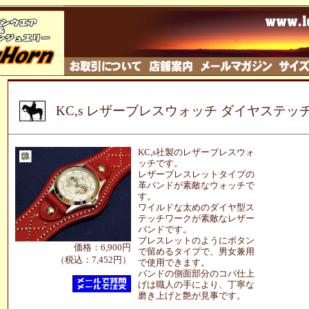
KC,s レザーブレスウォッチ ダイヤステッ
KC,s社製のレザーブレスウォ
ッチです。
レザーブレスレットタイプの
革バンドが素敵なウォッチで
す。
ワイルドな太めのダイヤ型ス
テッチワークが素敵なレザー
バンドです。
ブレスレットのようにボタン
価格：6,900円
で留めるタイプで、男女兼用
（税込：7,452円）
で使用できます。
バンドの側面部分のコパ仕上
げは職人の手により、丁寧な
磨き上げと艶が見事です。