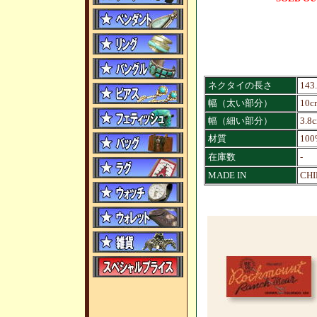
ネクタイの長さ
143
幅（太い部分）
10c
幅（細い部分）
3.8
材質
100
在庫数
-
MADE IN
CHI