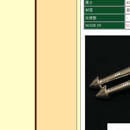
重さ
4
材質
真
在庫数
-
MADE IN
U.