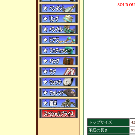
SOLD OU
トップサイズ
4
革紐の長さ
9