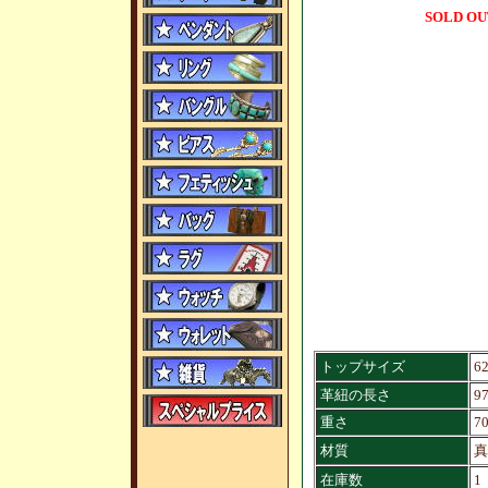
SOLD OU
トップサイズ
6
革紐の長さ
9
重さ
7
材質
真
在庫数
1