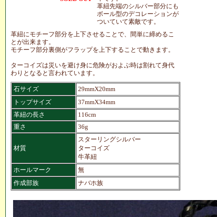
革紐先端のシルバー部分にも
ボール型のデコレーションが
ついていて素敵です。
革紐にモチーフ部分を上下させることで、間単に締めるこ
とが出来ます。
モチーフ部分裏側がフラップを上下することで動きます。
ターコイズは災いを避け身に危険がおよぶ時は割れて身代
わりとなると言われています。
石サイズ
29mmX20mm
トップサイズ
37mmX34mm
革紐の長さ
116cm
重さ
36g
スターリングシルバー
材質
ターコイズ
牛革紐
ホールマーク
無
作成部族
ナバホ族