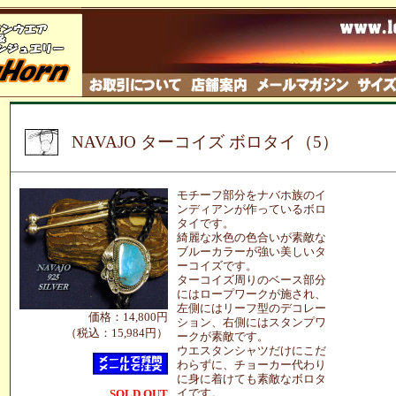
NAVAJO ターコイズ ボロタイ（5）
モチーフ部分をナバホ族のイ
ンディアンが作っているボロ
タイです。
綺麗な水色の色合いが素敵な
ブルーカラーが強い美しいタ
ーコイズです。
ターコイズ周りのベース部分
にはロープワークが施され、
左側にはリーフ型のデコレー
価格：14,800円
ション、右側にはスタンプワ
（税込：15,984円）
ークが素敵です。
ウエスタンシャツだけにこだ
わらずに、チョーカー代わり
に身に着けても素敵なボロタ
イです。
SOLD OUT