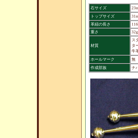
石サイズ
23
トップサイズ
31
革紐の長さ
11
重さ
32g
ス
材質
タ
牛
ホールマーク
無
作成部族
ナ