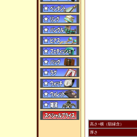
高さ×横（額縁含）
厚さ