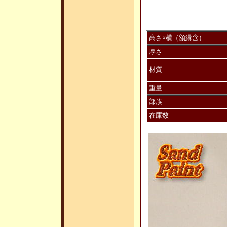
高さ×横（額縁含）
厚さ
材質
重量
部族
在庫数