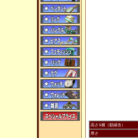
高さX横（額縁含）
厚さ