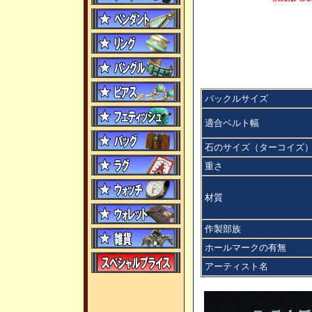
バックルサイズ
適合ベルト幅
石のサイズ（ターコイズ
重さ
材質
作製部族
ホールマークの有無
アーティスト名