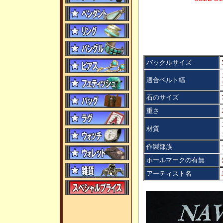
バックルサイズ
適合ベルト幅
石のサイズ
重さ
材質
作製部族
ホールマークの有無
アーティスト名