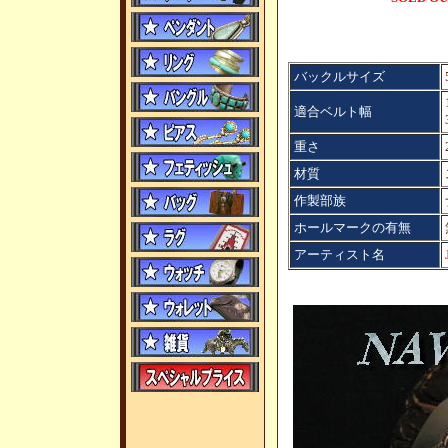
バックルサイズ
適合ベルト幅
重さ
材質
作製部族
ホールマークの有無
アーティスト名