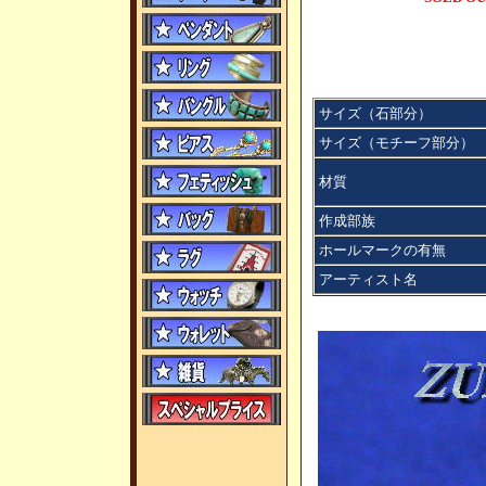
サイズ（石部分）
サイズ（モチーフ部分）
材質
作成部族
ホールマークの有無
アーティスト名