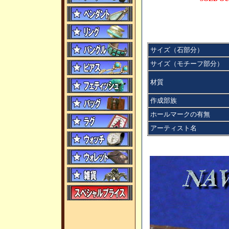
サイズ（石部分）
サイズ（モチーフ部分）
材質
作成部族
ホールマークの有無
アーティスト名