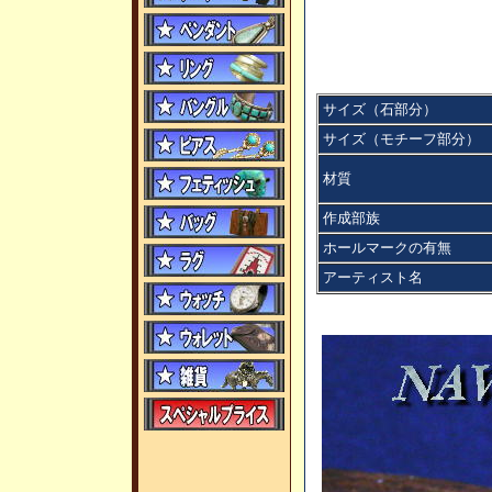
サイズ（石部分）
サイズ（モチーフ部分）
材質
作成部族
ホールマークの有無
アーティスト名