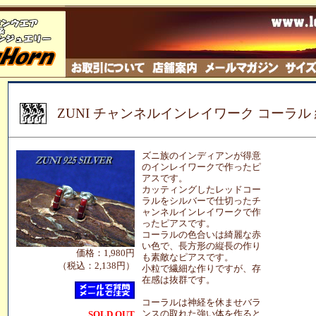
ZUNI チャンネルインレイワーク コーラル
ズニ族のインディアンが得意
のインレイワークで作ったピ
アスです。
カッティングしたレッドコー
ラルをシルバーで仕切ったチ
ャンネルインレイワークで作
ったピアスです。
コーラルの色合いは綺麗な赤
い色で、長方形の縦長の作り
価格：1,980円
も素敵なピアスです。
（税込：2,138円）
小粒で繊細な作りですが、存
在感は抜群です。
コーラルは神経を休ませバラ
ンスの取れた強い体を作ると
SOLD OUT