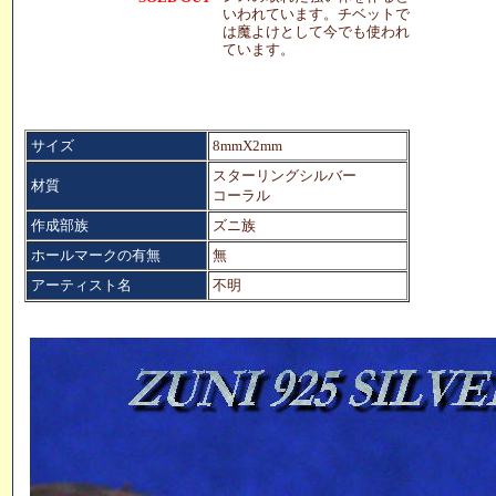
いわれています。チベットで
は魔よけとして今でも使われ
ています。
サイズ
8mmX2mm
スターリングシルバー
材質
コーラル
作成部族
ズニ族
ホールマークの有無
無
アーティスト名
不明