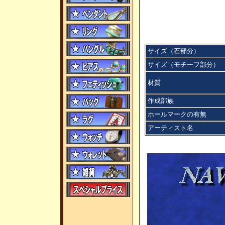
サイズ（石部分）
サイズ（モチーフ部分）
材質
作成部族
ホールマークの有無
アーティスト名