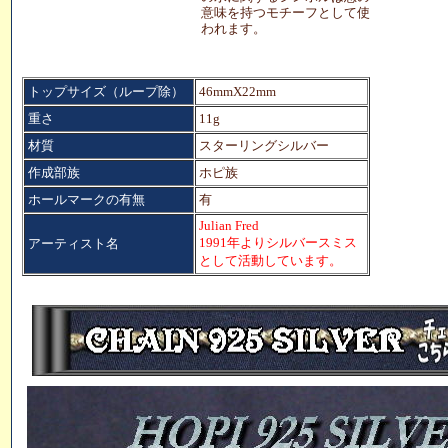
意味を持つモチーフとして使
われます。
トップサイズ（ループ除）
46mmX22mm
重さ
11g
材質
スターリングシルバー
作成部族
ホピ族
ホールマークの有無
有
Julian Fred
1991年よりシルバースミス
アーティスト名
として活動しています。