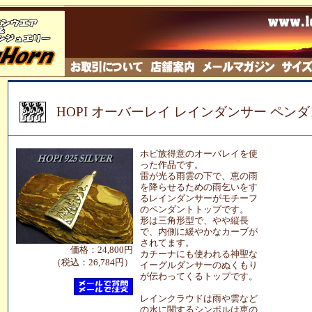
HOPI オーバーレイ レインダンサー ペン
ホピ族得意のオーバレイを使
った作品です。
雷が光る雨雲の下で、恵の雨
を降らせるための雨乞いをす
るレインダンサーがモチーフ
のペンダントトップです。
形は三角形型で、やや縦長
で、内側に緩やかなカーブが
されてます。
価格：24,800円
カチーナにも使われる神聖な
（税込：26,784円）
イーグルダンサーのぬくもり
が伝わってくるトップです。
レインクラウドは雨や雲など
の水に関するシンボルは恵の