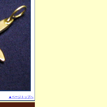
▲ページトップへ