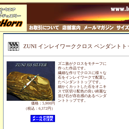
ZUNI インレイワーククロス ペンダントトッ
ズニ族がクロスをモチーフに
作った作品です。
繊細な作りでクロスに様々な
石をインレイワークで配置し
たペンダントトップです。
細かくカットした石をオニキ
スで区切り配色の良い綺麗な
並び石が存在感のあるペンダ
ントトップです。
価格：5,900円
（税込：6,372円）