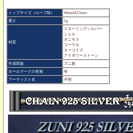
トップサイズ（ループ除）
40mmX23mm
重さ
2g
スターリングシルバー
シェル
オニキス
材質
コーラル
ターコイズ
アイボリーストーン
作成部族
ズニ族
ホールマークの有無
有
アーティスト名
不明