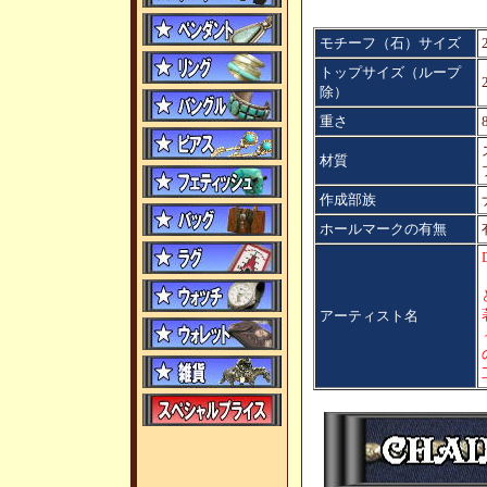
モチーフ（石）サイズ
トップサイズ（ループ
除）
重さ
材質
作成部族
ホールマークの有無
アーティスト名