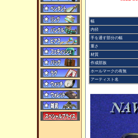
幅
内径
手を通す部分の幅
重さ
材質
作成部族
ホールマークの有無
アーティスト名