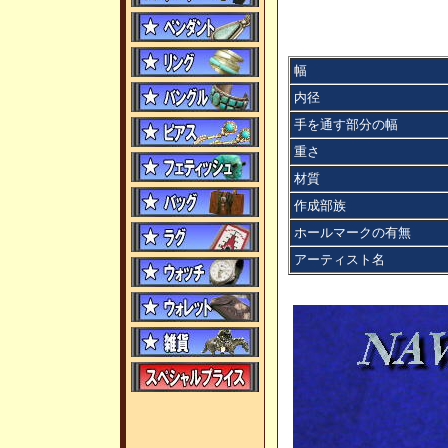
幅
内径
手を通す部分の幅
重さ
材質
作成部族
ホールマークの有無
アーティスト名