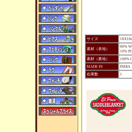
サイズ
18X18
90% 
素材（表地）
10% P
素材（裏地）
100% 
MADE IN
INDIA
在庫数
1