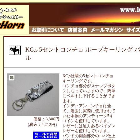
KC,s 5セントコンチョ ループキーリング
ル
KC,s社製の5セントコンチョ
キーリングです。
コンチョ部分がスナップボタ
ンになっていますので、簡単
にベルトに下げることができ
ます。
インディアンコンチョは全
て、過去に実際に使用されて
いた本物のアンティーク5￠
価格：3,800円
コインを使用しています。
（税込：4,212円）
レザーには迫力あるパイソン
レザーを使用しています。
バンドの側面部分のコパ仕上