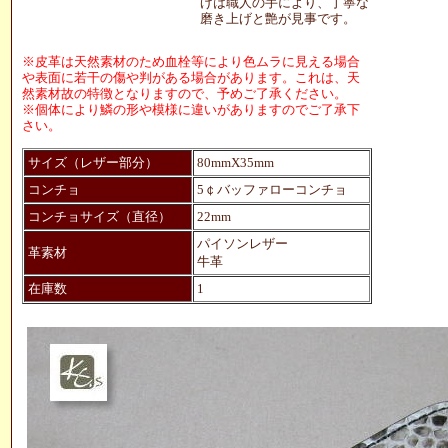
げは職人の手により、丁寧な
磨き上げと艶が見事です。
※皮革は天然素材のため血栓等により色ムラに見える場合
や表面に若干の傷や判がある場合があります。これは、天
然素材故の特徴となりますので、予めご了承ください。
※個体により鱗の形や模様に違いがありますのでご了承下
さい。
サイズ（レザー部分）
80mmX35mm
コンチョ
5￠バッファローコンチョ
コンチョサイズ（直径）
22mm
パイソンレザー
革素材
牛革
在庫数
1