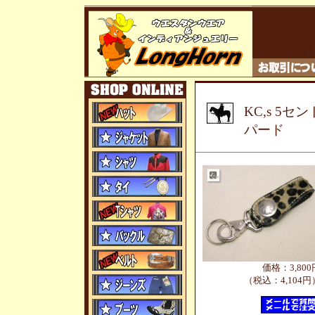
KC,s 5
パード
価格：3,800
（税込：4,104円