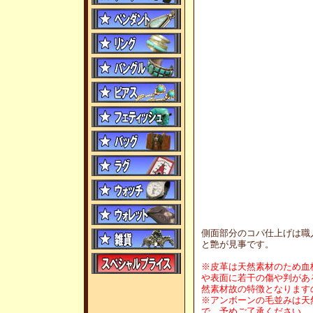
側面部分のコパ仕上げは職
と艶が見事です。
※皮革は天然素材のため血
や表面に若干の傷や判があ
然素材故の特徴となります
※アンボーンの毛並みは天
で、予めご了承ください。