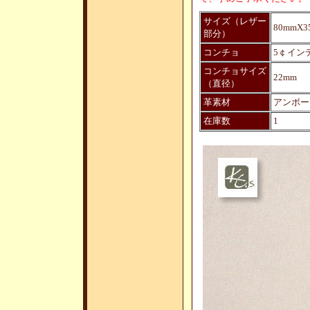
サイズ（レザー
80mmX3
部分）
コンチョ
5￠イン
コンチョサイズ
22mm
（直径）
革素材
アンボー
在庫数
1