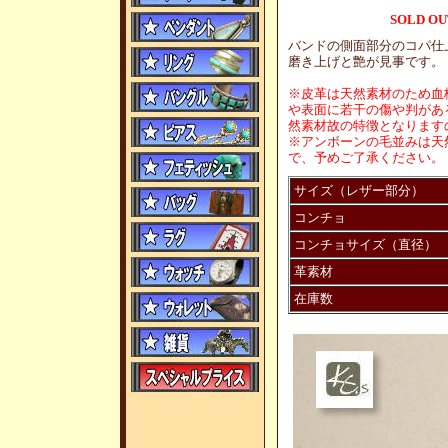
SOLD OU
バンドの側面部分のコパ仕
磨き上げと艶が見事です。
※皮革は天然素材のため血
や表面に若干の傷や判があ
然素材故の特徴となります
※アンボーンの毛並みは天
で、予めご了承ください。
サイズ（レザー部分）
コンチョ
コンチョサイズ（直径）
革素材
在庫数