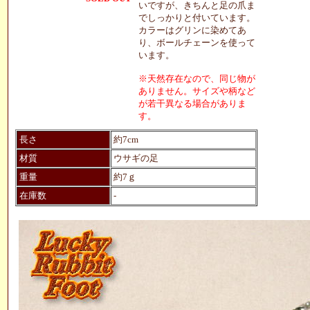
いですが、きちんと足の爪ま
でしっかりと付いています。
カラーはグリンに染めてあ
り、ボールチェーンを使って
います。
※天然存在なので、同じ物が
ありません。サイズや柄など
が若干異なる場合がありま
す。
長さ
約7cm
材質
ウサギの足
重量
約7ｇ
在庫数
-