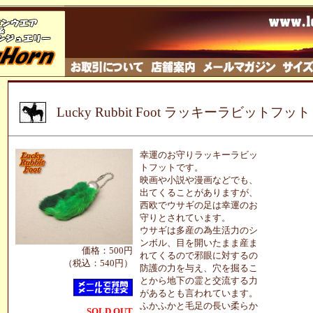
Lucky Rubbit Foot ラッキーラビットフッ
幸運のお守りラッキーラビッ
トフットです。
映画や小説や漫画などでも、
出てくることがありますが、
西欧でウサギの足は幸運のお
守りとされています。
ウサギは多産の為生活力のシ
ンボル、目を開いたまま産ま
価格：500円
れてくるので邪眼に対するの
（税込：540円）
防護の力を与え、穴を掘るこ
とから地下の霊と交流する力
があるとも言われています。
ふかふかと毛足の長い柔らか
SOLD OUT