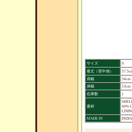
サイズ
S
着丈（背中側）
57.5c
肩幅
34cm
身幅
53cm
在庫数
1
SHEL
素材
40% 
LINI
MADE IN
INDIA