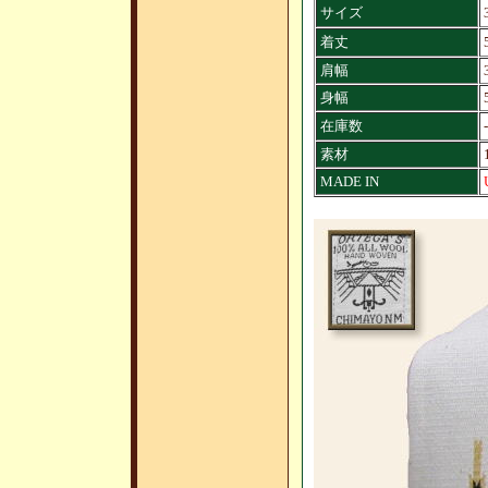
サイズ
着丈
肩幅
身幅
在庫数
-
素材
MADE IN