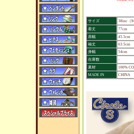
サイズ
38inc（
着丈
77cm
肩幅
45.5cm
袖丈
63.5cm
身幅
54cm
在庫数
-
素材
100% C
MADE IN
CHINA