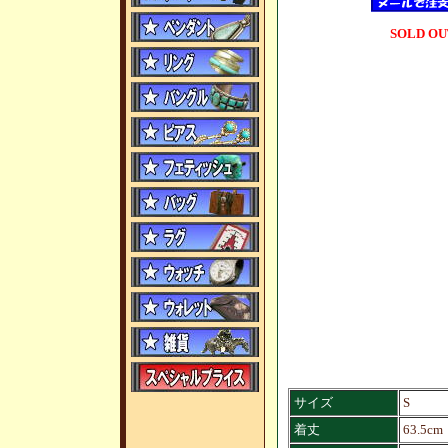
SOLD OU
サイズ
S
着丈
63.5cm