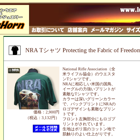
NRA Tシャツ Protecting the Fabric of Free
National Rifle Association（全
米ライフル協会）のウエスタ
ンTシャツです。
NRAに相応しい米国の国鳥、
イーグルの力強いプリントが
素敵なTシャツです。
カラーは深いグリーンカラー
で、バックプリントにNRAの
ロゴデザインも素敵なプリン
価格：2,900円
トです。
（税込：3,132円）
フロント左胸部分にもロゴプ
リントがされています。
生地はポリ混のコットン地で
肌触りのよい仕上がりです。