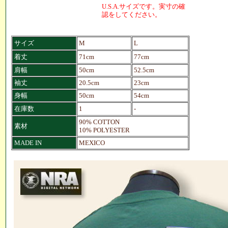
U.S.A.サイズです。実寸の確
認をしてください。
サイズ
M
L
着丈
71cm
77cm
肩幅
50cm
52.5cm
袖丈
20.5cm
23cm
身幅
50cm
54cm
在庫数
1
-
90% COTTON
素材
10% POLYESTER
MADE IN
MEXICO